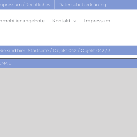
mpressum / Rechtliches
Datenschutzerklärung
mmobilienangebote
Kontakt
Impressum
Sie sind hier:
Startseite
Objekt 042
Objekt 042 / 3
EMAIL