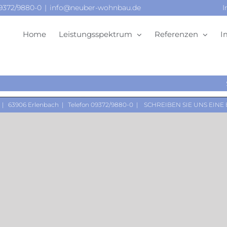
09372/9880-0
|
info@neuber-wohnbau.de
I
Home
Leistungsspektrum
Referenzen
I
 | 63906 Erlenbach | Telefon 09372/9880-0 |
SCHREIBEN SIE UNS EINE 