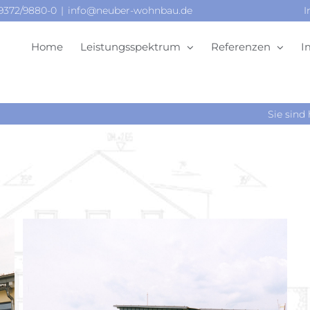
09372/9880-0
|
info@neuber-wohnbau.de
I
Home
Leistungsspektrum
Referenzen
I
Sie sind 