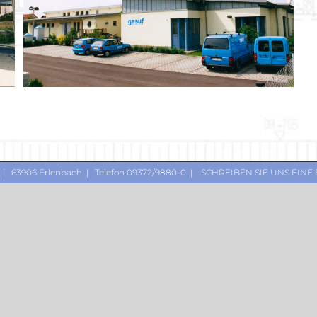
 | 63906 Erlenbach | Telefon 09372/9880-0 |
SCHREIBEN SIE UNS EINE 
Objekt 069 / 1