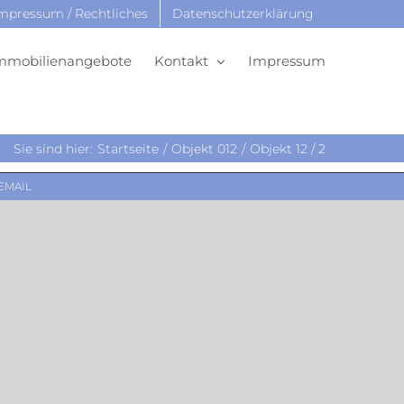
mpressum / Rechtliches
Datenschutzerklärung
mmobilienangebote
Kontakt
Impressum
Sie sind hier:
Startseite
Objekt 012
Objekt 12 / 2
EMAIL