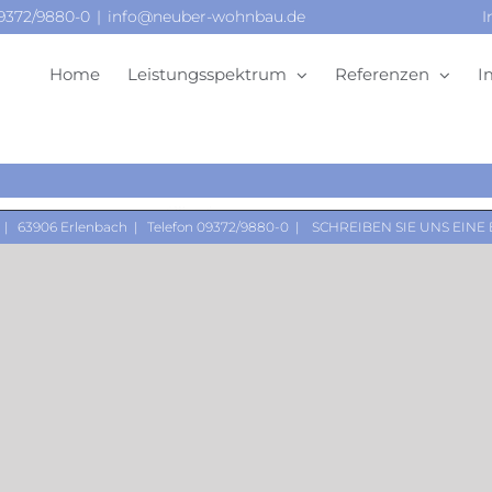
09372/9880-0
|
info@neuber-wohnbau.de
I
Home
Leistungsspektrum
Referenzen
I
 | 63906 Erlenbach | Telefon 09372/9880-0 |
SCHREIBEN SIE UNS EINE 