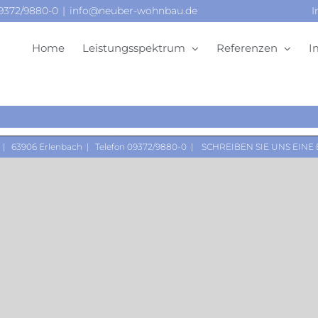
09372/9880-0
|
info@neuber-wohnbau.de
I
Home
Leistungsspektrum
Referenzen
I
 | 63906 Erlenbach | Telefon 09372/9880-0 |
SCHREIBEN SIE UNS EINE 