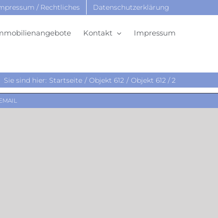
mpressum / Rechtliches
Datenschutzerklärung
mmobilienangebote
Kontakt
Impressum
Sie sind hier:
Startseite
Objekt 612
Objekt 612 / 2
EMAIL