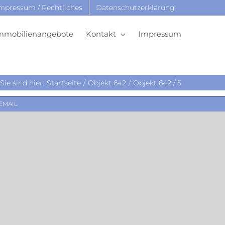
mpressum / Rechtliches
Datenschutzerklärung
mmobilienangebote
Kontakt
Impressum
Sie sind hier:
Startseite
Objekt 642
Objekt 642 / 5
EMAIL