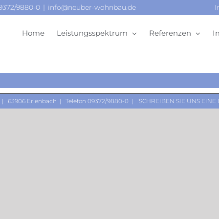
09372/9880-0
|
info@neuber-wohnbau.de
I
Home
Leistungsspektrum
Referenzen
I
 | 63906 Erlenbach | Telefon 09372/9880-0 |
SCHREIBEN SIE UNS EINE 