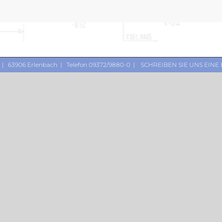
 | 63906 Erlenbach | Telefon 09372/9880-0 |
SCHREIBEN SIE UNS EINE 