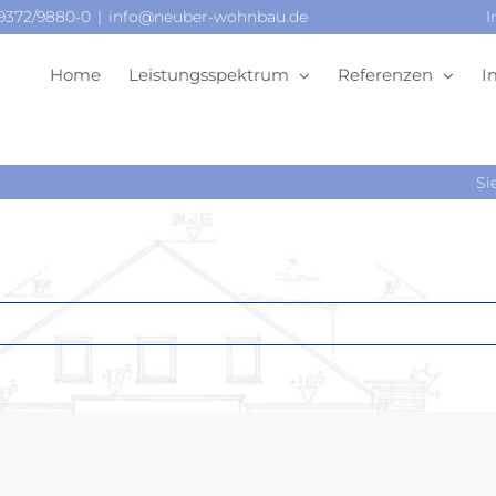
09372/9880-0
|
info@neuber-wohnbau.de
I
Home
Leistungsspektrum
Referenzen
I
Si