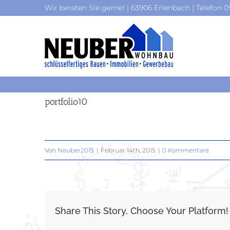
Zum
Wir beraten Sie gerne! | 63906 Erlenbach | Telefon 
Inhalt
springen
portfolio10
Von
Neuber2015
|
Februar 14th, 2015
|
0 Kommentare
Share This Story, Choose Your Platform!